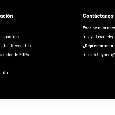
ación
Contáctanos
o
Escribe a un ase
e nosotros
ayudaparaele
untas frecuentes
¿Representas o 
arador de ERPs
distribuyoerp
acto