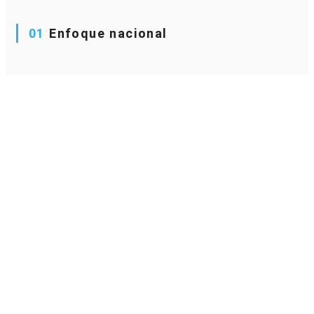
01
Enfoque nacional
No está diseñado para empresas con operaciones
internacionales complejas.
02
Implementación
Algunos módulos requieren instalación local y configuración
técnica.
03
Curva de aprendizaje