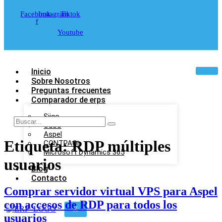
Facebook-
Instagram
Tiktok
f
Youtube
Inicio
Sobre Nosotros
Preguntas frecuentes
Comparador de erps
Siigo
Odoo
Aspel
Etiqueta:
RDP múltiples
CONTPAQi
Microsoft Dynamics 365
usuarios
Blog
Contacto
Comprar servidor virtual VPS para Aspel
con accesos de RDP para todos los
X
usuarios