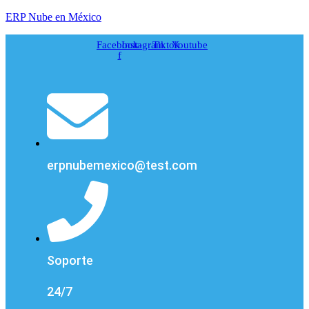
ERP Nube en México
Facebook-
Instagram
Tiktok
Youtube
f
erpnubemexico@test.com
Soporte
24/7