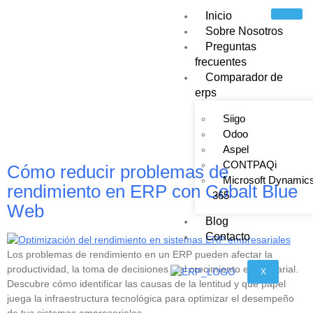
Inicio
Sobre Nosotros
Preguntas
frecuentes
Etiqueta:
Comparador de
erps
automatización de
Siigo
procesos
Odoo
Aspel
CONTPAQi
Cómo reducir problemas de
Microsoft Dynamic
rendimiento en ERP con Cobalt Blue
365
Web
Blog
Contacto
Los problemas de rendimiento en un ERP pueden afectar la
productividad, la toma de decisiones y el crecimiento empresarial.
X
Descubre cómo identificar las causas de la lentitud y qué papel
juega la infraestructura tecnológica para optimizar el desempeño
de tus sistemas empresariales.