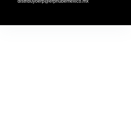
distribuyoerp@erpnubemexico.mx