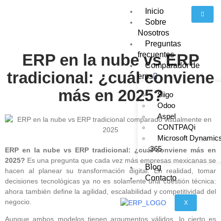
Inicio
Sobre
Nosotros
Preguntas
frecuentes
ERP en la nube vs ERP
Comparador de
tradicional: ¿cuál conviene
erps
más en 2025?
Siigo
Odoo
Aspel
CONTPAQi
Microsoft Dynamic
365
ERP en la nube vs ERP tradicional: ¿cuál conviene más en
2025?
Es una pregunta que cada vez más empresas mexicanas se
Blog
hacen al planear su transformación digital. En realidad, tomar
Contacto
decisiones tecnológicas ya no es solamente una cuestión técnica:
ahora también define la agilidad, escalabilidad y competitividad del
negocio.
X
Aunque ambos modelos tienen argumentos válidos, lo cierto es