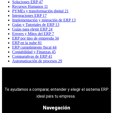
Soluciones ERP
47
Recursos Humanos
11
PYMEs y transformación digital
21
Integraciones ERP
17
Implementación y migración de ERP
13
Guías y Tutoriales de ERP
13
Guías para elegir ERP
24
Errores y Mitos del ERP
7
ERP por tipo de empresda
34
ERP en la nube
81
ERP cumplimiento fiscal
44
Contabilidad y Finanzas
45
Comparativas de ERP
41
Automatización de procesos
29
Te ayudamos a comparar, entender y elegir el sistema ERP
ideal para tu empresa.
Navegación