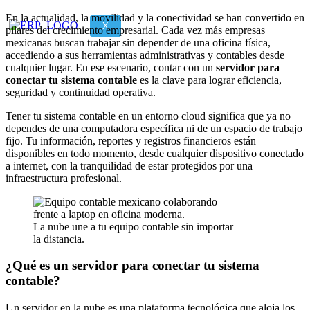
En la actualidad, la movilidad y la conectividad se han convertido en
X
pilares del crecimiento empresarial. Cada vez más empresas
mexicanas buscan trabajar sin depender de una oficina física,
accediendo a sus herramientas administrativas y contables desde
cualquier lugar. En ese escenario, contar con un
servidor para
conectar tu sistema contable
es la clave para lograr eficiencia,
seguridad y continuidad operativa.
Tener tu sistema contable en un entorno cloud significa que ya no
dependes de una computadora específica ni de un espacio de trabajo
fijo. Tu información, reportes y registros financieros están
disponibles en todo momento, desde cualquier dispositivo conectado
a internet, con la tranquilidad de estar protegidos por una
infraestructura profesional.
La nube une a tu equipo contable sin importar
la distancia.
¿Qué es un servidor para conectar tu sistema
contable?
Un servidor en la nube es una plataforma tecnológica que aloja los