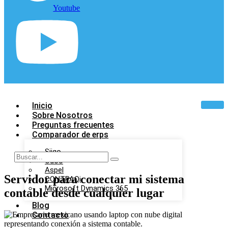
Youtube
Inicio
Sobre Nosotros
Preguntas frecuentes
Comparador de erps
Siigo
Odoo
Aspel
Servidor para conectar mi sistema
CONTPAQi
Microsoft Dynamics 365
contable desde cualquier lugar
Blog
Contacto