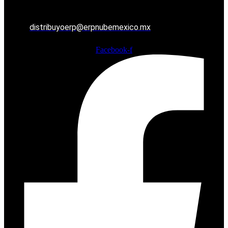
distribuyoerp@erpnubemexico.mx
Facebook-f