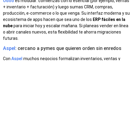
Odoo
es modular: comienzas con lo esencial (por ejemplo, ventas
+ inventario + facturación) y luego sumas CRM, compras,
producción, e‑commerce o lo que venga. Su interfaz moderna y su
ecosistema de apps hacen que sea uno de los
ERP fáciles en la
nube
para iniciar hoy y escalar mañana. Si planeas vender en línea
o abrir canales nuevos, esta flexibilidad te ahorra migraciones
futuras.
Aspel
: cercano a pymes que quieren orden sin enredos
Con
Aspel
muchos negocios formalizan inventarios, ventas y
contabilidad con una curva amable. Aunque nació para instalación
local, hoy puede operarse en la nube con hospedaje adecuado, lo
que lo vuelve una alternativa de
ERP fáciles en la nube
para
empresas que quieren empezar simple y sin infraestructura
propia.
Un solo sistema para ventas, inventarios y
finanzas
Implementación sin drama (y