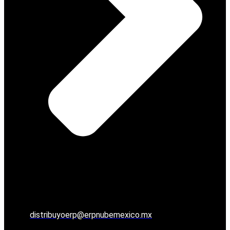
distribuyoerp@erpnubemexico.mx