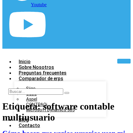
Youtube
Inicio
Sobre Nosotros
Preguntas frecuentes
Comparador de erps
Siigo
Odoo
Aspel
Etiqueta:
software contable
CONTPAQi
Microsoft Dynamics 365
multiusuario
Blog
Contacto