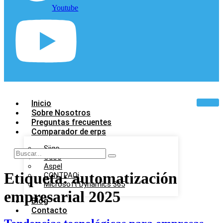
Youtube
Inicio
Sobre Nosotros
Preguntas frecuentes
Comparador de erps
Siigo
Odoo
Aspel
Etiqueta:
automatización
CONTPAQi
Microsoft Dynamics 365
empresarial 2025
Blog
Contacto