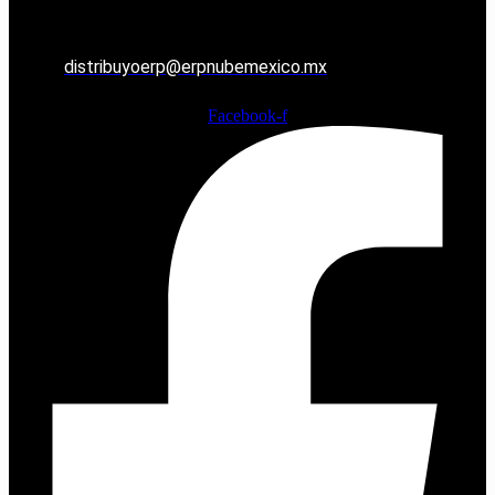
distribuyoerp@erpnubemexico.mx
Facebook-f