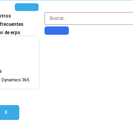
otros
frecuentes
r de erps
i
t Dynamics 365
X