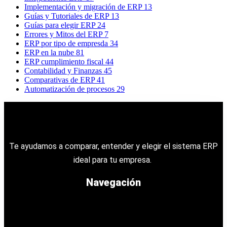
Implementación y migración de ERP
13
Guías y Tutoriales de ERP
13
Guías para elegir ERP
24
Errores y Mitos del ERP
7
ERP por tipo de empresda
34
ERP en la nube
81
ERP cumplimiento fiscal
44
Contabilidad y Finanzas
45
Comparativas de ERP
41
Automatización de procesos
29
Te ayudamos a comparar, entender y elegir el sistema ERP
ideal para tu empresa.
Navegación