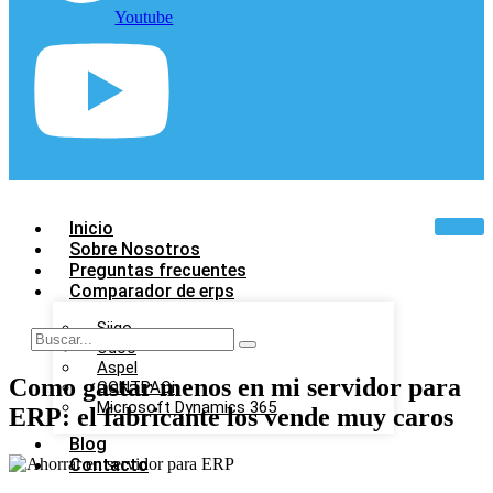
Youtube
Inicio
Sobre Nosotros
Preguntas frecuentes
Comparador de erps
Siigo
Odoo
Aspel
Como gastar menos en mi servidor para
CONTPAQi
Microsoft Dynamics 365
ERP: el fabricante los vende muy caros
Blog
Contacto