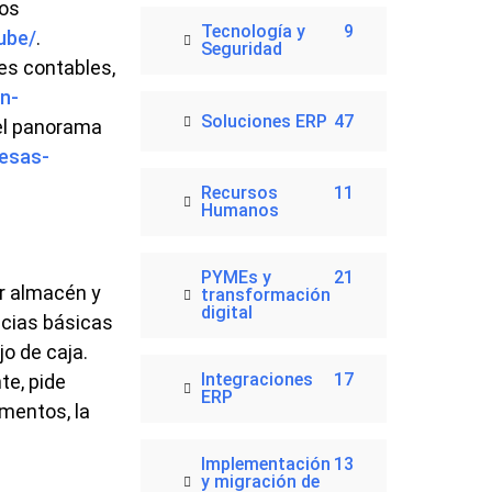
los
Tecnología y
9
ube/
.
Seguridad
es contables,
n-
Soluciones ERP
47
 el panorama
esas-
Recursos
11
Humanos
PYMEs y
21
r almacén y
transformación
digital
ncias básicas
jo de caja.
Integraciones
17
te, pide
ERP
ementos, la
Implementación
13
y migración de