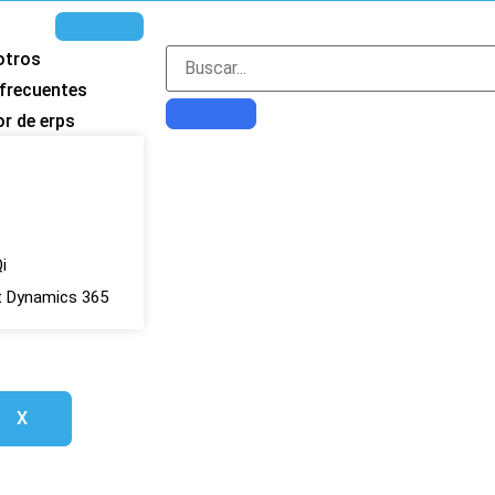
otros
frecuentes
r de erps
i
t Dynamics 365
X