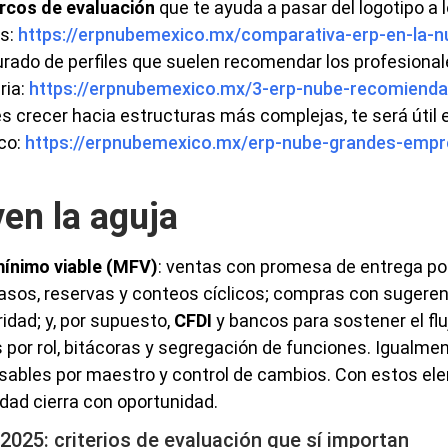
rcos de evaluación
que te ayuda a pasar del logotipo a 
s:
https://erpnubemexico.mx/comparativa-erp-en-la-n
rado de perfiles que suelen recomendar los profesional
ria:
https://erpnubemexico.mx/3-erp-nube-recomienda
vés crecer hacia estructuras más complejas, te será útil
co:
https://erpnubemexico.mx/erp-nube-grandes-empr
ven la aguja
mínimo viable (MFV)
: ventas con promesa de entrega po
pasos, reservas y conteos cíclicos; compras con sugere
dad; y, por supuesto,
CFDI
y bancos para sostener el flu
 por rol, bitácoras y segregación de funciones. Igualmen
onsables por maestro y control de cambios. Con estos el
idad cierra con oportunidad.
2025: criterios de evaluación que sí importan