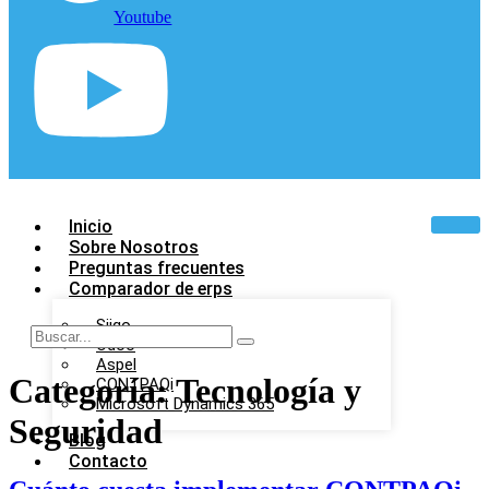
Youtube
Inicio
Sobre Nosotros
Preguntas frecuentes
Comparador de erps
Siigo
Odoo
Aspel
Categoría:
Tecnología y
CONTPAQi
Microsoft Dynamics 365
Seguridad
Blog
Contacto