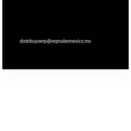
distribuyoerp@erpnubemexico.mx