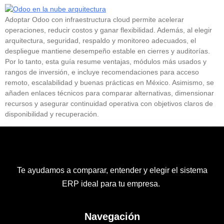
Adoptar Odoo con infraestructura cloud permite acelerar
operaciones, reducir costos y ganar flexibilidad. Además, al elegir
arquitectura, seguridad, respaldo y monitoreo adecuados, el
despliegue mantiene desempeño estable en cierres y auditorías.
Por lo tanto, esta guía resume ventajas, módulos más usados y
rangos de inversión, e incluye recomendaciones para acceso
remoto, escalabilidad y buenas prácticas en México. Asimismo, se
añaden enlaces técnicos para comparar alternativas, dimensionar
recursos y asegurar continuidad operativa con objetivos claros de
disponibilidad y recuperación.
Te ayudamos a comparar, entender y elegir el sistema
ERP ideal para tu empresa.
Navegación