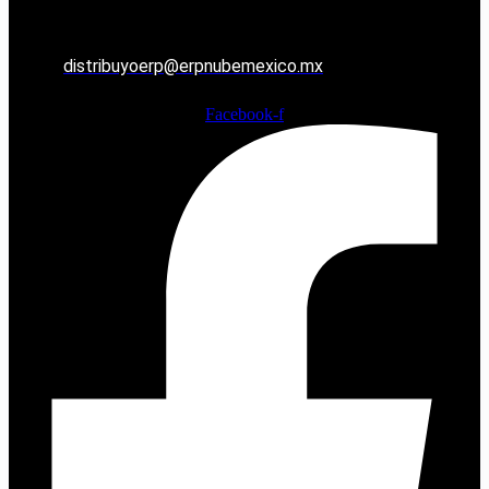
distribuyoerp@erpnubemexico.mx
Facebook-f