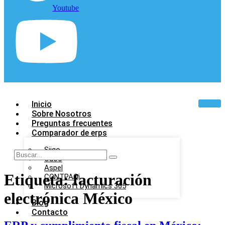
Youtube
Inicio
Sobre Nosotros
Preguntas frecuentes
Comparador de erps
Siigo
Odoo
Aspel
Etiqueta:
facturación
CONTPAQi
Microsoft Dynamics 365
electrónica México
Blog
Contacto