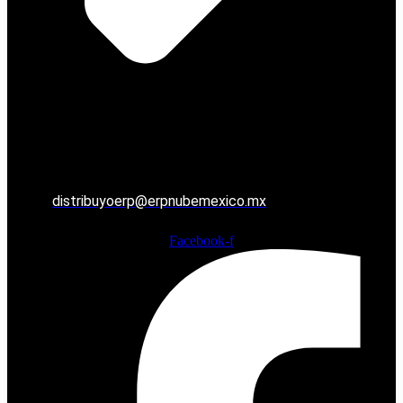
distribuyoerp@erpnubemexico.mx
Facebook-f